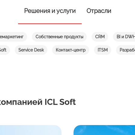
Решения и услуги
Отрасли
емаркетинг
Собственные продукты
CRM
BI и DW
oft
Service Desk
Контакт-центр
ITSM
Разраб
омпанией ICL Soft