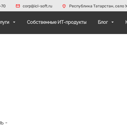
-70
corp@icl-soft.ru
Республика Татарстан, село У
слуги
Собственные ИТ-продукты
Блог
ь -