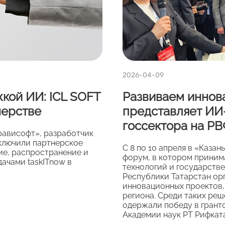
2026-04-09
кой ИИ: ICL SOFT
Развиваем иннова
нерстве
представляет ИИ
госсектора на Р
рависофт», разработчик
ключили партнерское
С 8 по 10 апреля в «Каза
ие, распространение и
форум, в котором приним
ачами taskITnow в
технологий и государстве
Республики Татарстан ор
инновационных проектов
региона. Среди таких реш
одержали победу в грант
Академии наук РТ Рифкат