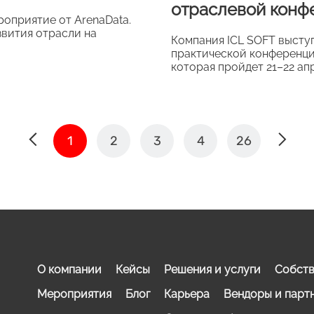
отраслевой конф
оприятие от ArenaData.
звития отрасли на
Компания ICL SOFT высту
практической конференции
которая пройдет 21–22 апр
1
2
3
4
26
О компании
Кейсы
Решения и услуги
Собств
Мероприятия
Блог
Карьера
Вендоры и парт