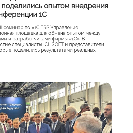
T поделились опытом внедрения
онференции 1С
XII семинар по «1С:ERP Управление
ионная площадка для обмена опытом между
ами и разработчиками фирмы «1С». В
стие специалисты ICL SOFT и представители
торые поделились результатами реальных