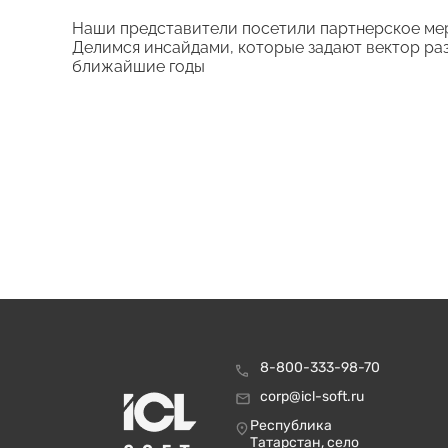
Наши представители посетили партнерское мер
Делимся инсайдами, которые задают вектор ра
ближайшие годы
8-800-333-98-70
corp@icl-soft.ru
Республика
Татарстан, село