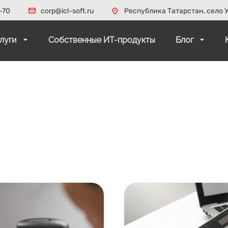
-70
corp@icl-soft.ru
Республика Татарстан, село У
слуги
Собственные ИТ-продукты
Блог