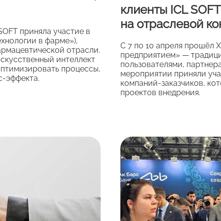
клиенты ICL SOF
на отраслевой к
 SOFT приняла участие в
хнологии в фарме»),
С 7 по 10 апреля прошёл 
армацевтической отрасли.
предприятием» — традиц
искусственный интеллект
пользователями, партнер
оптимизировать процессы,
мероприятии приняли уча
с‑эффекта.
компаний-заказчиков, ко
проектов внедрения.