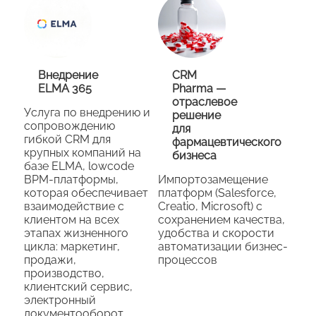
Внедрение
CRM
ELMA 365
Pharma —
отраслевое
Услуга по внедрению и
решение
сопровождению
для
гибкой CRM для
фармацевтического
крупных компаний на
бизнеса
базе ELMA, lowcode
BPM-платформы,
Импортозамещение
которая обеспечивает
платформ (Salesforce,
взаимодействие с
Creatio, Microsoft) с
клиентом на всех
сохранением качества,
этапах жизненного
удобства и скорости
цикла: маркетинг,
автоматизации бизнес-
продажи,
процессов
производство,
клиентский сервис,
электронный
документооборот,