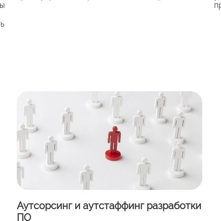
ты
п
ть
Аутсорсинг и аутстаффинг разработки
ПО