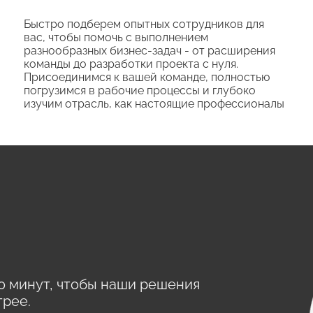
Быстро подберем опытных сотрудников для
вас, чтобы помочь с выполнением
разнообразных бизнес-задач - от расширения
команды до разработки проекта с нуля.
Присоединимся к вашей команде, полностью
погрузимся в рабочие процессы и глубоко
изучим отрасль, как настоящие профессионалы
0 минут, чтобы наши решения
трее.