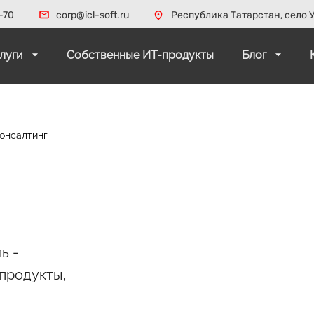
-70
corp@icl-soft.ru
Республика Татарстан, село У
слуги
Собственные ИТ-продукты
Блог
консалтинг
ь -
продукты,