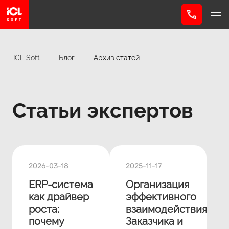
ICL Soft
Блог
Архив статей
Статьи экспертов
2026-03-18
2025-11-17
ERP‑система
Организация
как драйвер
эффективного
роста:
взаимодействия
почему
Заказчика и