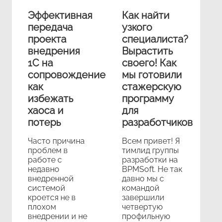
Эффективная
Как найти
передача
узкого
проекта
специалиста?
внедрения
Вырастить
1С на
своего! Как
сопровождение:
мы готовили
как
стажерскую
избежать
программу
хаоса и
для
потерь
разработчиков
Часто причина
Всем привет! Я
проблем в
тимлид группы
работе с
разработки на
недавно
BPMSoft. Не так
внедренной
давно мы с
системой
командой
кроется не в
завершили
плохом
четвертую
внедрении и не
профильную