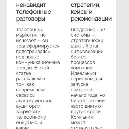
ненавидит
стратегии,
телефонные
кейсы и
разговоры
рекомендации
Телефонный
Внедрение ERP-
маркетинг не
системы —
исчезает — он
стратегически
трансформируется,
важный этап
подстраиваясь
цифровизации
под новые
бизнес-
коммуникационные
процессов
тренды. В этой
компании.
статье
Идеальным
расскажем о
периодом для
том, как
запуска
современные
считается
сервисы
начало года, но
адаптируются к
бизнес-реалии
аудитории,
часто диктуют
закрытой к
другие сроки.
телефонному
Компания
общению, и
может
какие
столкнуться с