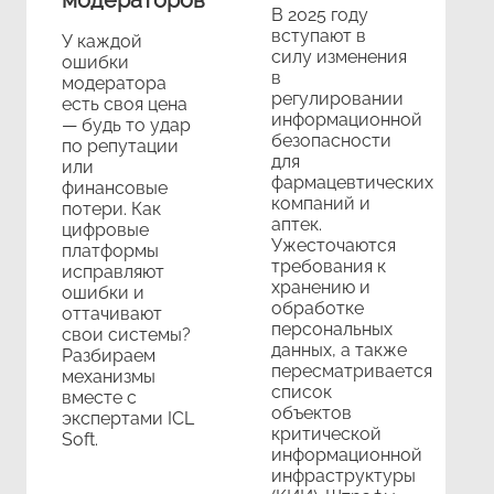
модераторов
В 2025 году
вступают в
У каждой
силу изменения
ошибки
в
модератора
регулировании
есть своя цена
информационной
— будь то удар
безопасности
по репутации
для
или
фармацевтических
финансовые
компаний и
потери. Как
аптек.
цифровые
Ужесточаются
платформы
требования к
исправляют
хранению и
ошибки и
обработке
оттачивают
персональных
свои системы?
данных, а также
Разбираем
пересматривается
механизмы
список
вместе с
объектов
экспертами ICL
критической
Soft.
информационной
инфраструктуры