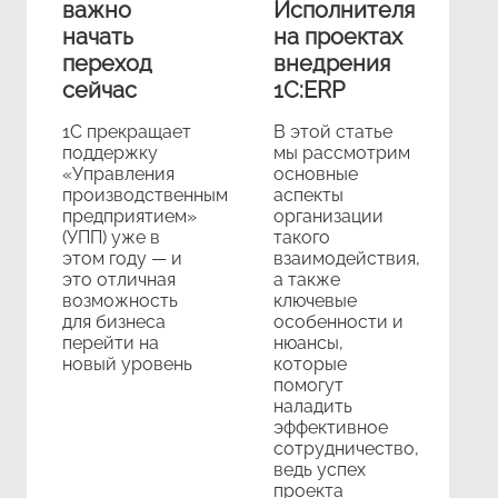
важно
Исполнителя
начать
на проектах
переход
внедрения
сейчас
1С:ERP
1С прекращает
В этой статье
поддержку
мы рассмотрим
«Управления
основные
производственным
аспекты
предприятием»
организации
(УПП) уже в
такого
этом году — и
взаимодействия,
это отличная
а также
возможность
ключевые
для бизнеса
особенности и
перейти на
нюансы,
новый уровень
которые
помогут
наладить
эффективное
сотрудничество,
ведь успех
проекта