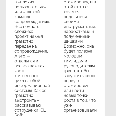
в «плохих
стажировку, и в
пользователях»
этой статье
или «плохой
хочется
команде
поделиться
сопровождения».
своими
Всё немного
инструментами,
сложнее:
наработками и
проект не был
полученными
грамотно
шишками.
передан на
Возможно, она
сопровождение.
будет полезна
А это —
молодым
отдельная и
тимлидам и
весьма важная
руководителям
часть
групп, чтобы
жизненного
запустить свою
цикла любой
первую
информационной
стажировку
системы. Как её
или найти
грамотно
новые точки
выстроить –
роста в той, что
рассказываю
уже
сотрудники ICL
организовывали.
Soft: