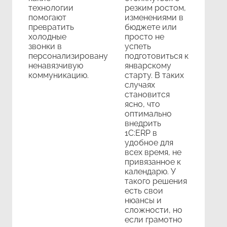
технологии
резким ростом,
помогают
изменениями в
превратить
бюджете или
холодные
просто не
звонки в
успеть
персонализированую,
подготовиться к
ненавязчивую
январскому
коммуникацию.
старту. В таких
случаях
становится
ясно, что
оптимально
внедрить
1С:ERP в
удобное для
всех время, не
привязанное к
календарю. У
такого решения
есть свои
нюансы и
сложности, но
если грамотно