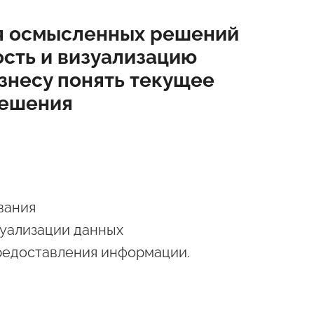
ия осмысленных решений
ость и визуализацию
знесу понять текущее
решения
вания
зуализации данных
предоставления информации.