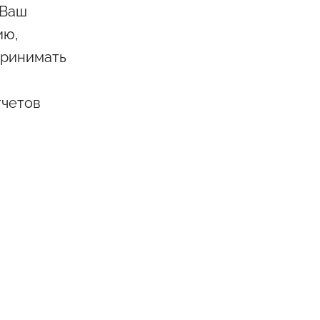
 Ваш
ию,
принимать
тчетов