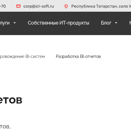
-70
corp@icl-soft.ru
Республика Татарстан, село У
слуги
Собственные ИТ-продукты
Блог
провождение BI-систем
Разработка BI-отчетов
етов
тов,