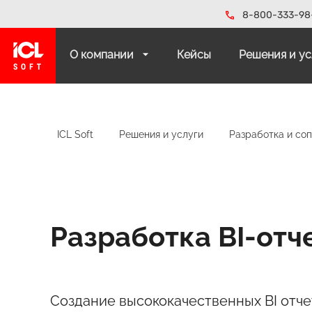
8-800-333-98
О компании
Кейсы
Решения и у
ICL Soft
Решения и услуги
Разработка и со
Разработка BI-отч
Создание высококачественных BI отче