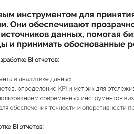
евым инструментом для принят
и. Они обеспечивают прозрачн
источников данных, помогая би
ды и принимать обоснованные 
зработке BI отчетов:
ента в аналитике данных
етов, определение KPI и метрик для отслежи
спользованием современных инструментов ви
для обеспечения точности и оперативности 
ке BI отчетов: