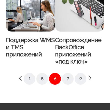
Поддержка WMS
Сопровождение
и TMS
BackOffice
приложений
приложений
«под ключ»
1
5
6
7
9