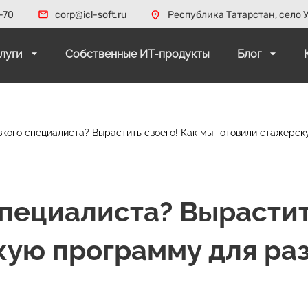
-70
corp@icl-soft.ru
Республика Татарстан, село У
слуги
Собственные ИТ-продукты
Блог
зкого специалиста? Вырастить своего! Как мы готовили стажерс
специалиста? Вырастит
кую программу для ра