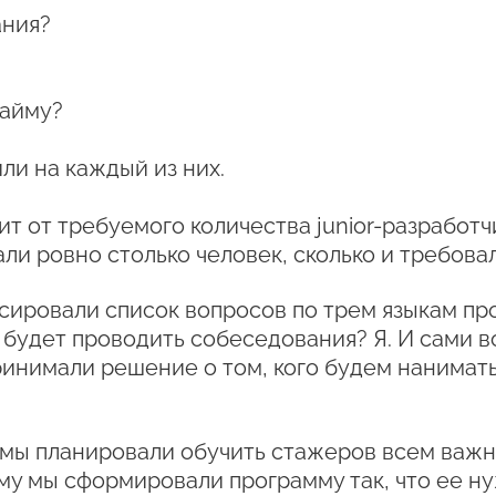
ания?
найму?
и на каждый из них.
т от требуемого количества junior-разработч
и ровно столько человек, сколько и требовал
сировали список вопросов по трем языкам пр
 будет проводить собеседования? Я. И сами 
принимали решение о том, кого будем нанима
ы планировали обучить стажеров всем важным
му мы сформировали программу так, что ее н