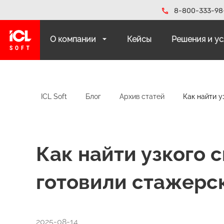
8-800-333-98
О компании
Кейсы
Решения и у
ICL Soft
Блог
Архив статей
Как найти у
Как найти узкого 
готовили стажерс
2025-08-14