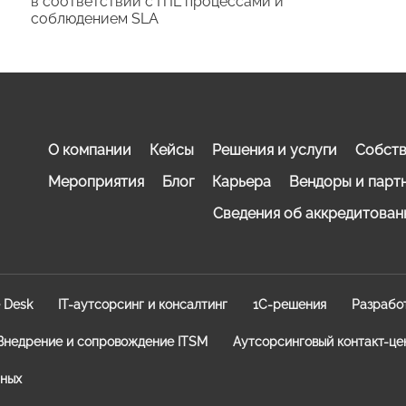
в соответствии с ITIL процессами и
соблюдением SLA
О компании
Кейсы
Решения и услуги
Собств
Мероприятия
Блог
Карьера
Вендоры и парт
Сведения об аккредитован
e Desk
IT-аутсорсинг и консалтинг
1C-решения
Разрабо
Внедрение и сопровождение ITSM
Аутсорсинговый контакт-це
нных