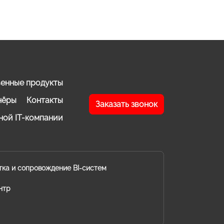
енные продукты
нёры
Контакты
Заказать звонок
ной IT-компании
тка и сопровождение BI-систем
нтр