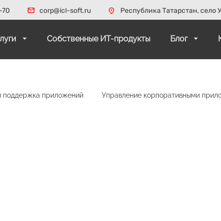
-70
corp@icl-soft.ru
Республика Татарстан, село У
слуги
Собственные ИТ-продукты
Блог
и поддержка приложений
Управление корпоративными прил