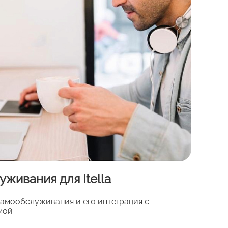
живания для Itella
амообслуживания и его интеграция с
мой