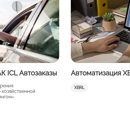
К ICL Автозаказы
Автоматизация X
дрения
XBRL
-хозяйственной
ингом»