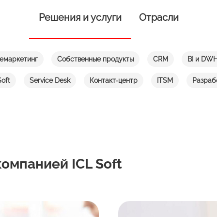
Решения и услуги
Отрасли
емаркетинг
Собственные продукты
CRM
BI и DW
oft
Service Desk
Контакт-центр
ITSM
Разраб
омпанией ICL Soft