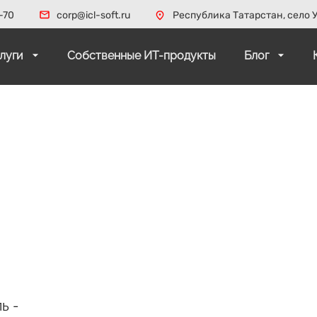
-70
corp@icl-soft.ru
Республика Татарстан, село У
слуги
Собственные ИТ-продукты
Блог
ь -