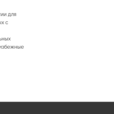
ии для
ых с
ьных
еизбежные