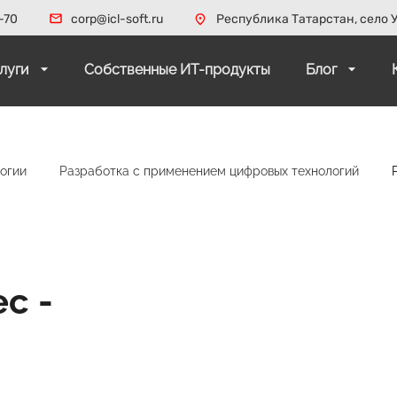
-70
corp@icl-soft.ru
Республика Татарстан, село У
слуги
Собственные ИТ-продукты
Блог
огии
Разработка с применением цифровых технологий
с -