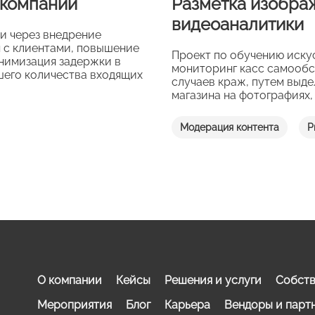
 компании
Разметка изобра
видеоаналитики
и через внедрение
я с клиентами, повышение
Проект по обучению иску
нимизация задержки в
мониторинг касс самообс
его количества входящих
случаев краж, путем выде
магазина на фотографиях
Модерация контента
Р
О компании
Кейсы
Решения и услуги
Собств
Мероприятия
Блог
Карьера
Вендоры и парт