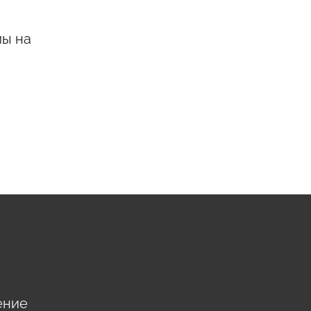
мы на
ение