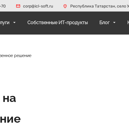
-70
corp@icl-soft.ru
Республика Татарстан, село У
слуги
Собственные ИТ-продукты
Блог
твенное решение
 на
ение