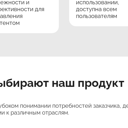
дежности и
использовании,
ективности для
доступна всем
авления
пользователям
нтентом
ыбирают наш продукт
убоком понимании потребностей заказчика, де
 к различным отраслям.