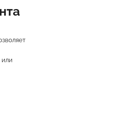
нта
озволяет
 или