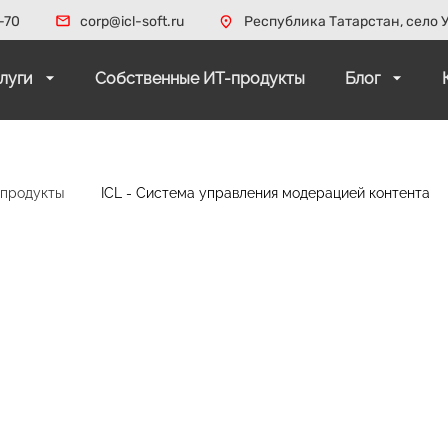
-70
corp@icl-soft.ru
Республика Татарстан, село У
слуги
Собственные ИТ-продукты
Блог
-продукты
ICL - Система управления модерацией контента