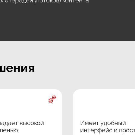
х очередей (потоков) контента
шения
адает высокой
Имеет удобный
епенью
интерфейс и прост