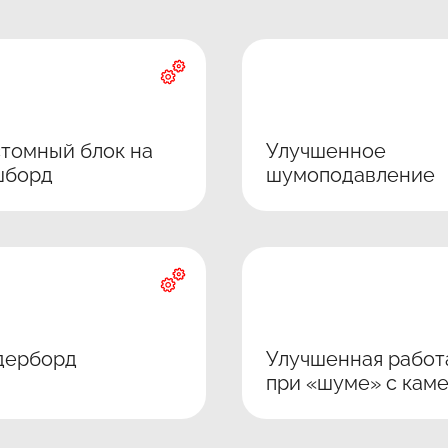
томный блок на
Улучшенное
шборд
шумоподавление
дерборд
Улучшенная работ
при «шуме» с кам