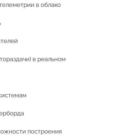
телеметрии в облако
ь
ателей
тораздачи) в реальном
системам
ерборда
ожности построения