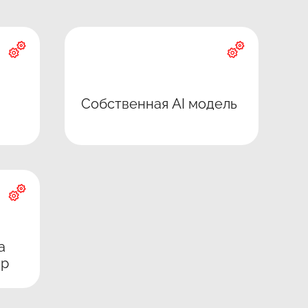
Собственная AI модель
а
ер