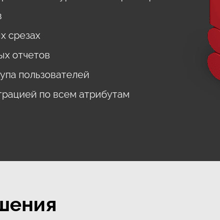
в
х срезах
ых отчетов
упа пользователей
трацией по всем атрибутам
шения