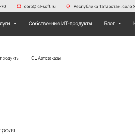
-70
corp@icl-soft.ru
Республика Татарстан, село У
слуги
Собственные ИТ-продукты
Блог
-продукты
ICL Автозаказы
троля