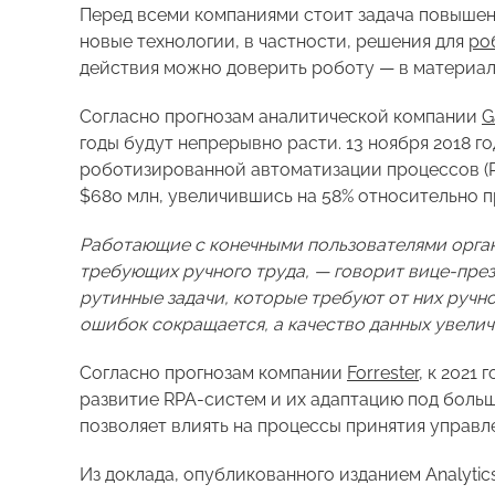
Перед всеми компаниями стоит задача повышен
новые технологии, в частности, решения для
ро
действия можно доверить роботу — в материале
Согласно прогнозам аналитической компании
G
годы будут непрерывно расти. 13 ноября 2018 
роботизированной автоматизации процессов (RP
$680 млн, увеличившись на 58% относительно п
Работающие с конечными пользователями органи
требующих ручного труда, — говорит вице-през
рутинные задачи, которые требуют от них ручно
ошибок сокращается, а качество данных увелич
Согласно прогнозам компании
Forrester
, к 2021
развитие RPA-систем и их адаптацию под больш
позволяет влиять на процессы принятия управл
Из доклада, опубликованного изданием Analytics