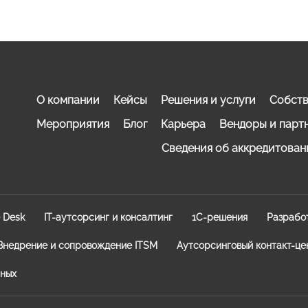
О компании
Кейсы
Решения и услуги
Собств
Мероприятия
Блог
Карьера
Вендоры и парт
Сведения об аккредитован
e Desk
IT-аутсорсинг и консалтинг
1C-решения
Разрабо
Внедрение и сопровождение ITSM
Аутсорсинговый контакт-це
нных