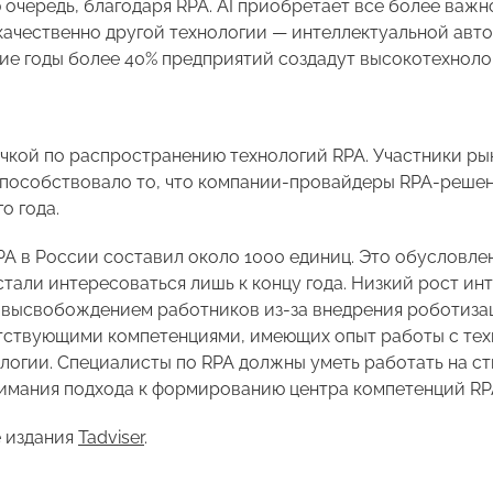
 очередь, благодаря RPA. AI приобретает все более важно
качественно другой технологии — интеллектуальной автома
шие годы более 40% предприятий создадут высокотехноло
очкой по распространению технологий RPA. Участники ры
 способствовало то, что компании-провайдеры RPA-реше
о года.
PA в России составил около 1000 единиц. Это обусловле
тали интересоваться лишь к концу года. Низкий рост инт
с высвобождением работников из-за внедрения роботиза
тствующими компетенциями, имеющих опыт работы с тех
нологии. Специалисты по RPA должны уметь работать на 
онимания подхода к формированию центра компетенций RP
е издания
Tadviser
.