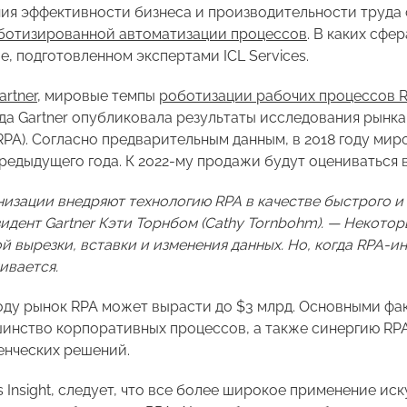
ия эффективности бизнеса и производительности труда 
ботизированной автоматизации процессов
. В каких сфе
, подготовленном экспертами ICL Services.
artner
, мировые темпы
роботизации рабочих процессов 
года Gartner опубликовала результаты исследования рынк
A). Согласно предварительным данным, в 2018 году мир
редыдущего года. К 2022-му продажи будут оцениваться в
зации внедряют технологию RPA в качестве быстрого и 
идент Gartner Кэти Торнбом (Cathy Tornbohm). — Некото
й вырезки, вставки и изменения данных. Но, когда RPA-
ивается.
 году рынок RPA может вырасти до $3 млрд. Основными фа
инство корпоративных процессов, а также синергию RPA
енческих решений.
 Insight, следует, что все более широкое применение иск