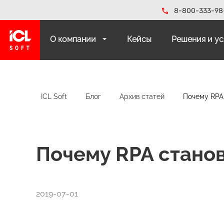
8-800-333-98
О компании
Кейсы
Решения и у
ICL Soft
Блог
Архив статей
Почему RPA 
Почему RPA станов
2019-07-01