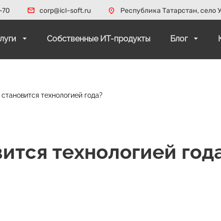
-70
corp@icl-soft.ru
Республика Татарстан, село У
слуги
Собственные ИТ-продукты
Блог
становится технологией года?
ится технологией год