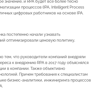
е значение, и RPA будет все более тесно
тизации процессов (IPA, Intelligent Process
гичных цифровых работников на основе IPA.
нка постепенно начали узнавать
ний оптимизировали ценовую политику,
но тем, что руководители компаний внедряли
ереса к внедрению RPA в 2017 году объяснялся
ции в компании. Также объективно
нологией. Причем требования к специалистам
стыке бизнес-аналитики, инжиниринга процессов
A.