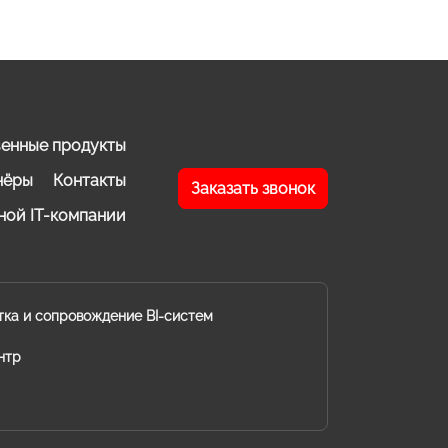
енные продукты
нёры
Контакты
Заказать звонок
ной IT-компании
тка и сопровождение BI-систем
нтр