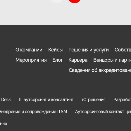
О компании
Кейсы
Решения и услуги
Собств
Мероприятия
Блог
Карьера
Вендоры и парт
Сведения об аккредитован
e Desk
IT-аутсорсинг и консалтинг
1C-решения
Разрабо
Внедрение и сопровождение ITSM
Аутсорсинговый контакт-це
нных