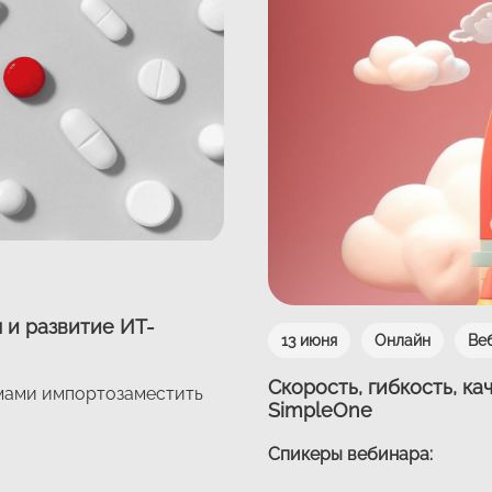
 и развитие ИТ-
13 июня
Онлайн
Ве
Скорость, гибкость, к
емами импортозаместить
SimpleOne
Спикеры вебинара: