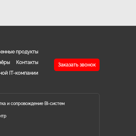
енные продукты
нёры
Контакты
Заказать звонок
ной IT-компании
тка и сопровождение BI-систем
нтр