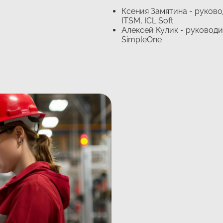
Ксения Замятина - руков
ITSM, ICL Soft
Алексей Кулик - руковод
SimpleOne