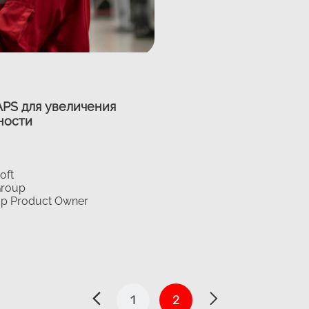
APS для увеличения
ности
oft
Group
p Product Owner
1
2