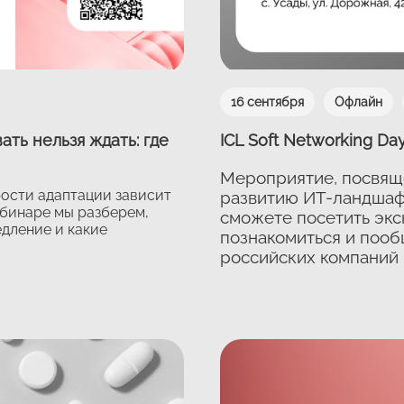
16 сентября
Офлайн
ть нельзя ждать: где
ICL Soft Networking Da
Мероприятие, посвящ
рости адаптации зависит
развитию ИТ-ландшаф
бинаре мы разберем,
сможете посетить экск
едление и какие
познакомиться и поо
российских компаний